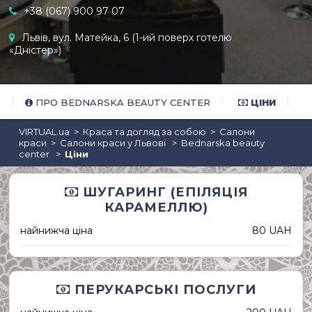
+38 (067) 900 97 07
Львів, вул. Матейка, 6 (1-ий поверх готелю
«Дністер»)
Кафе, кав'ярні, кондитерські
ПРО BEDNARSKA BEAUTY CENTER
ЦІНИ
VIRTUAL.ua
Краса та догляд за собою
Салони
краси
Салони краси у Львові
Bednarska beauty
center
Ціни
ШУГАРИНГ (ЕПІЛЯЦІЯ
КАРАМЕЛЛЮ)
найнижча ціна
80 UAH
ПЕРУКАРСЬКІ ПОСЛУГИ